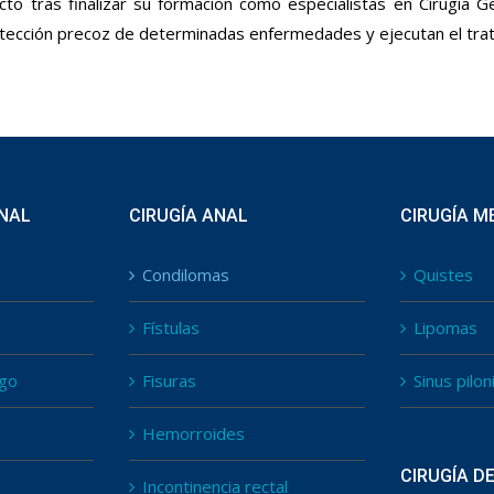
ecto tras finalizar su formación como especialistas en Cirugía
detección precoz de determinadas enfermedades y ejecutan el trat
INAL
CIRUGÍA ANAL
CIRUGÍA M
Condilomas
Quistes
Fístulas
Lipomas
go
Fisuras
Sinus pilon
Hemorroides
CIRUGÍA D
Incontinencia rectal