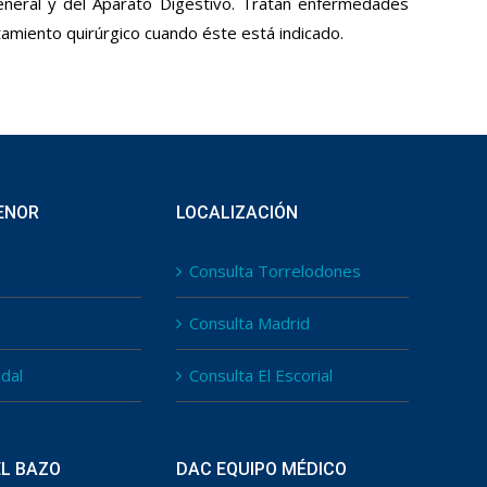
 General y del Aparato Digestivo. Tratan enfermedades
amiento quirúrgico cuando éste está indicado.
ENOR
LOCALIZACIÓN
Consulta Torrelodones
Consulta Madrid
idal
Consulta El Escorial
EL BAZO
DAC EQUIPO MÉDICO