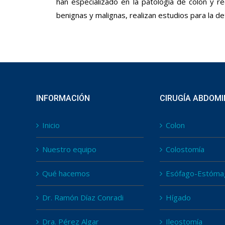
han especializado en la patología de colon y r
benignas y malignas, realizan estudios para la 
INFORMACIÓN
CIRUGÍA ABDOM
Inicio
Colon
Nuestro equipo
Colostomía
Qué hacemos
Esófago-Estóma
Dr. Ramón Díaz Conradi
Hígado
Dra. Pérez Algar
Ileostomía