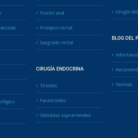
Cirugía de
o
Prurito anal
vanzada
Prolapso rectal
BLOG DEL 
Sangrado rectal
Informació
CIRUGÍA ENDOCRINA
Recomend
Normas
Tiroides
Paratiroides
ofágico
Glándulas suprarrenales