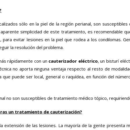
?
lizados sólo en la piel de la región perianal, son susceptibles
la aparente simplicidad de este tratamiento, es recomendable qu
 para evitar lesiones en la piel que rodea a los condilomas. G
guir la resolución del problema.
s más rápidamente con un
cauterizador eléctrico
, un bisturí el
técnica no aporta ninguna ventaja respecto al resto de modalid
a que puede ser local, general o raquídea, en función del númer
anal no son susceptibles de tratamiento médico tópico, requiriendo
tras un tratamiento de cauterización?
a extensión de las lesiones. La mayoría de la gente presenta mo