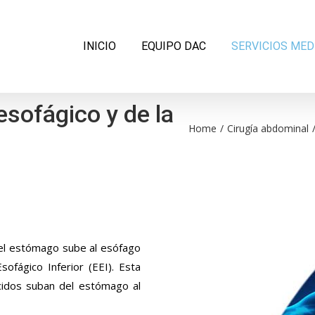
Search
for:
INICIO
EQUIPO DAC
SERVICIOS MED
oesofágico y de la
Home
/
Cirugía abdominal
del estómago sube al esófago
sofágico Inferior (EEI). Esta
cidos suban del estómago al