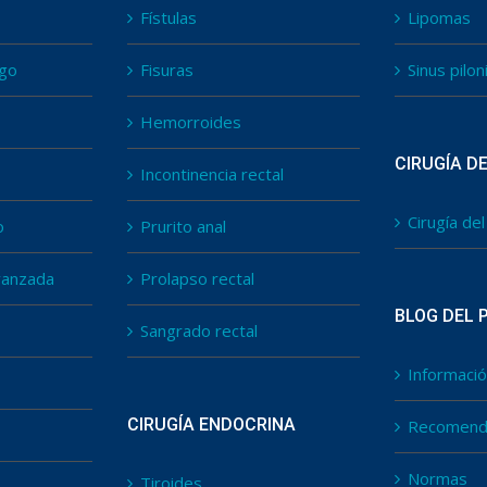
Fístulas
Lipomas
go
Fisuras
Sinus pilon
Hemorroides
CIRUGÍA D
Incontinencia rectal
Cirugía de
o
Prurito anal
vanzada
Prolapso rectal
BLOG DEL 
Sangrado rectal
Informació
CIRUGÍA ENDOCRINA
Recomend
Normas
Tiroides