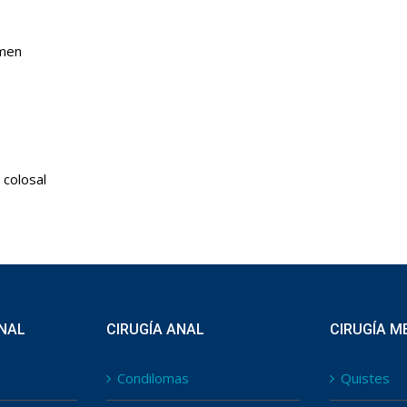
omen
 colosal
INAL
CIRUGÍA ANAL
CIRUGÍA M
Condilomas
Quistes