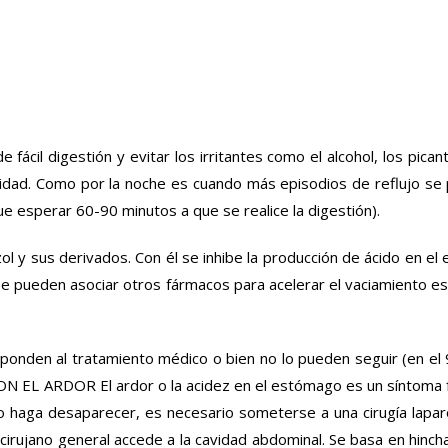
 fácil digestión y evitar los irritantes como el alcohol, los pica
besidad. Como por la noche es cuando más episodios de reflujo se
e esperar 60-90 minutos a que se realice la digestión).
 y sus derivados. Con él se inhibe la producción de ácido en el
 Se pueden asociar otros fármacos para acelerar el vaciamiento 
sponden al tratamiento médico o bien no lo pueden seguir (en el 90
 ARDOR El ardor o la acidez en el estómago es un síntoma fáci
o haga desaparecer, es necesario someterse a una cirugía laparos
l cirujano general accede a la cavidad abdominal. Se basa en hinc