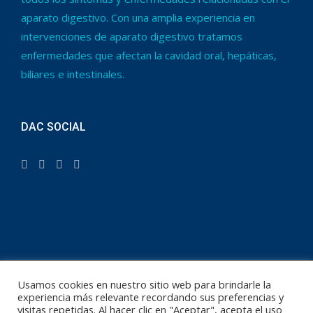
aparato digestivo. Con una amplia experiencia en
intervenciones de aparato digestivo tratamos
enfermedades que afectan la cavidad oral, hepáticas,
biliares e intestinales.
DAC SOCIAL
Usamos cookies en nuestro sitio web para brindarle la
Copyright © 2022
DAC Equipo Médico
. Todos los derechos
experiencia más relevante recordando sus preferencias y
reservados.
visitas repetidas. Al hacer clic en "Aceptar", acepta el uso