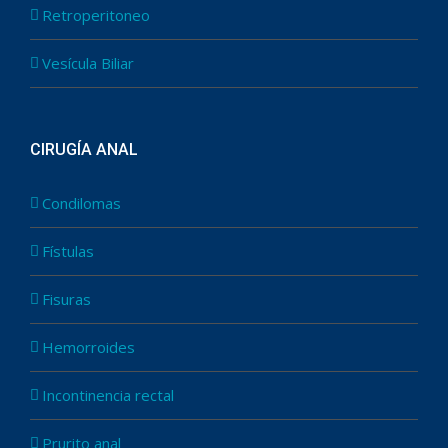
Retroperitoneo
Vesícula Biliar
CIRUGÍA ANAL
Condilomas
Fístulas
Fisuras
Hemorroides
Incontinencia rectal
Prurito anal