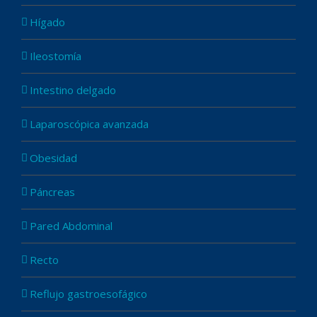
Hígado
Ileostomía
Intestino delgado
Laparoscópica avanzada
Obesidad
Páncreas
Pared Abdominal
Recto
Reflujo gastroesofágico